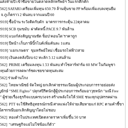
ันส่งท้ายปี เข้าซื้อขายในตลาดหลักทรัพย์ฯ วันแรกคึกคัก
562] SAFARI เตรียมเพิ่มทุน 650.79 ล้านหุ้นขาย PP พร้อมเพิ่มงบลงทุนธีม
 จ.ภูเก็ตราว 2 พันลบ.จากแผนปี 60
 2019] ซื้อบ้าน ระวังติดกับดัก มาตรการกระตุ้น 22ตุลาคม
2019] SCB กุมขมับ ผ่าตัดหนี้ PACE 9.7 พันล้าน
 2019] แบงก์ส่งสัญญาณชัด ช็อป‘คอนโด’ราคาถูก
2019] ปีหน้า เก็บภาษีบิ๊กไบค์เพิ่มคันละ 1แสน
 2019] ‘แยกเกษตร’ ขุมทรัพย์ใหม่ เชื่อมรถไฟฟ้า3สาย
 2019] เงินคงคลังปีงบ 62 ทะลัก 5.12 แสนล้าน
2562] PRIME เตรียมลงทุน 1.53 พันลบ.ทำโซลาร์ฟาร์ม 60 MW ในกัมพูชา
ดทุนด้วยการลดพาร์ชดเชยขาดทุนสะสม
2562] ร่วมต้านโกง
2562] ไทยพาณิชย์ จัดใหญ่ ยกเลิกค่าธรรมเนียมผู้ประกอบการรายย่อยส่ง
ักษ์ “SME Fighto” ปลุกสปิริตนักสู้ผู้ประกอบการพร้อมอาวุธหนัก “มณี Free
n” ผู้ช่วยเรื่องธุรกิจแบบครบวงจร สร้างพลังใจให้ SME ชนะทุกอุปสรรคผ่าน
2562] PTT จะใช้สิทธิอุทธรณ์กรณี ศาลแพ่งให้จ่ายเสียหายแก่ RPC ตามคำชี้ขา
โตฯกรณีบอกเลิกสัญญาโดยไม่ชอบ
2562] ทองคำในประเทศเปิดตลาดราคาเพิ่มขึ้น 50 บาท
2562] “เศรษฐกิจแย่ไม่ใช่ข้อแก้ตัว”