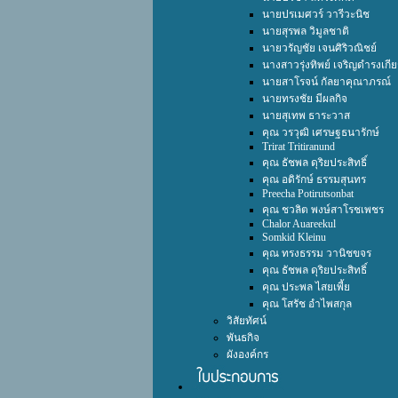
นายปรเมศวร์ วารีวะนิช
นายสุรพล วิมูลชาติ
นายวรัญชัย เจนศิริวณิชย์
นางสาวรุ่งทิพย์ เจริญดำรงเกีย
นายสาโรจน์ กัลยาคุณาภรณ์
นายทรงชัย มีผลกิจ
นายสุเทพ ธาระวาส
คุณ วรวุฒิ เศรษฐธนารักษ์
Trirat Tritiranund
คุณ ธัชพล ดุริยประสิทธิ์
คุณ อดิรักษ์ ธรรมสุนทร
Preecha Potirutsonbat
คุณ ชวลิต พงษ์สาโรชเพชร
Chalor Auareekul
Somkid Kleinu
คุณ ทรงธรรม วานิชขจร
คุณ ธัชพล ดุริยประสิทธิ์
คุณ ประพล ไสยเพี้ย
คุณ โสรัช อำไพสกุล
วิสัยทัศน์
พันธกิจ
ผังองค์กร