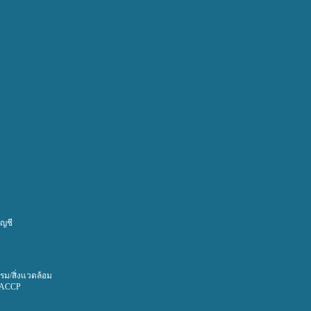
ญชี
ม/สิ่งแวดล้อม
HACCP