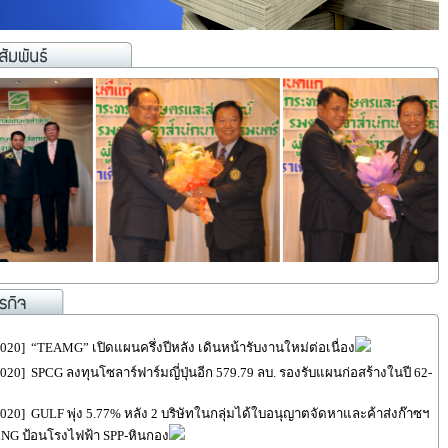
2020] “TEAMG” เปิดแผนครึ่งปีหลัง เดินหน้ารับงานใหม่ต่อเนื่อง
2020] SPCG ลงทุนโซลาร์ฟาร์มญี่ปุ่นอีก 579.79 ลบ. รองรับแผนก่อสร้างในปี 62-
2020] GULF พุ่ง 5.77% หลัง 2 บริษัทในกลุ่มได้ใบอนุญาตจัดหาและค้าส่งก๊าซฯ
LNG ป้อนโรงไฟฟ้า SPP-หินกอง