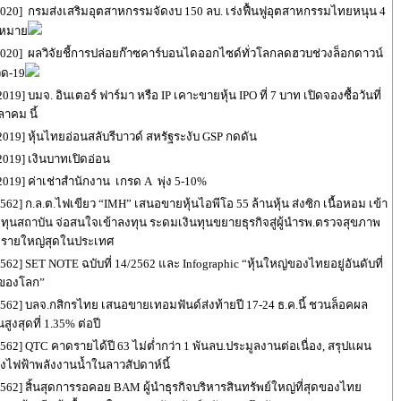
2020] กรมส่งเสริมอุตสาหกรรมจัดงบ 150 ลบ. เร่งฟื้นฟูอุตสาหกรรมไทยหนุน 4
้าหมาย
2020] ผลวิจัยชี้การปล่อยก๊าซคาร์บอนไดออกไซด์ทั่วโลกลดฮวบช่วงล็อกดาวน์
ิด-19
2019] บมจ. อินเตอร์ ฟาร์มา หรือ IP เคาะขายหุ้น IPO ที่ 7 บาท เปิดจองซื้อวันที่
ลาคม นี้
2019] หุ้นไทยอ่อนสลับรีบาวด์ สหรัฐระงับ GSP กดดัน
2019] เงินบาทเปิดอ่อน
 2019] ค่าเช่าสำนักงาน เกรด A พุ่ง 5-10%
562] ก.ล.ต.ไฟเขียว “IMH” เสนอขายหุ้นไอพีโอ 55 ล้านหุ้น ส่งซิก เนื้อหอม เข้า
ทุนสถาบัน จ่อสนใจเข้าลงทุน ระดมเงินทุนขยายธุรกิจสู่ผู้นำรพ.ตรวจสุขภาพ
ที่รายใหญ่สุดในประเทศ
562] SET NOTE ฉบับที่ 14/2562 และ Infographic “หุ้นใหญ่ของไทยอยู่อันดับที่
่ของโลก”
2562] บลจ.กสิกรไทย เสนอขายเทอมฟันด์ส่งท้ายปี 17-24 ธ.ค.นี้ ชวนล็อคผล
ูงสุดที่ 1.35% ต่อปี
2562] QTC คาดรายได้ปี 63 ไม่ต่ำกว่า 1 พันลบ.ประมูลงานต่อเนื่อง, สรุปแผน
งไฟฟ้าพลังงานน้ำในลาวสัปดาห์นี้
2562] สิ้นสุดการรอคอย BAM ผู้นำธุรกิจบริหารสินทรัพย์ใหญ่ที่สุดของไทย