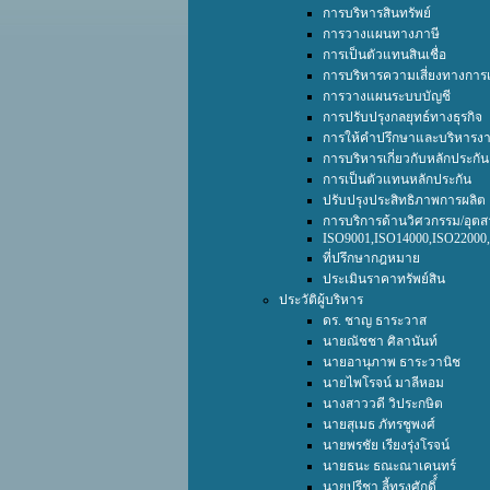
การบริหารสินทรัพย์
การวางแผนทางภาษี
การเป็นตัวแทนสินเชื่อ
การบริหารความเสี่ยงทางการเ
การวางแผนระบบบัญชี
การปรับปรุงกลยุทธ์ทางธุรกิจ
การให้คำปรึกษาและบริหารงา
การบริหารเกี่ยวกับหลักประกัน
การเป็นตัวแทนหลักประกัน
ปรับปรุงประสิทธิภาพการผลิต
การบริการด้านวิศวกรรม/อุตส
ISO9001,ISO14000,ISO2200
ที่ปรึกษากฎหมาย
ประเมินราคาทรัพย์สิน
ประวัติผู้บริหาร
ดร. ชาญ ธาระวาส
นายณัชชา ศิลานันท์
นายอานุภาพ ธาระวานิช
นายไพโรจน์ มาลีหอม
นางสาววดี วิประกษิต
นายสุเมธ ภัทรชูพงศ์
นายพรชัย เรียงรุ่งโรจน์
นายธนะ ธณะณาเคนทร์
นายปรีชา ลี้ทรงศักดิ์์