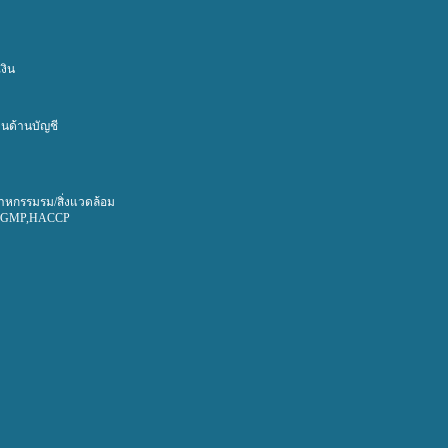
งิน
นด้านบัญชี
าหกรรมรม/สิ่งแวดล้อม
0,GMP,HACCP