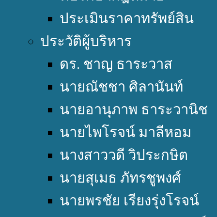
ประเมินราคาทรัพย์สิน
ประวัติผู้บริหาร
ดร. ชาญ ธาระวาส
นายณัชชา ศิลานันท์
นายอานุภาพ ธาระวานิช
นายไพโรจน์ มาลีหอม
นางสาววดี วิประกษิต
นายสุเมธ ภัทรชูพงศ์
นายพรชัย เรียงรุ่งโรจน์