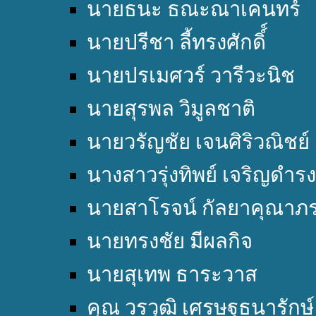
นายธนะ ธณะณาเคนทร์
นายปรีชา ลี้ทรงศักดิ์์
นายปรเมศวร์ วารีวะนิช
นายสุรพล วิมูลชาติ
นายวรัญชัย เจนศิริวณิชย์
นางสาวรุ่งทิพย์ เจริญดำรง
นายสาโรจน์ กัลยาคุณาภ
นายทรงชัย มีผลกิจ
นายสุเทพ ธาระวาส
คุณ วรวุฒิ เศรษฐธนารักษ์