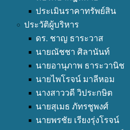
ประเมินราคาทรัพย์สิน
ประวัติผู้บริหาร
ดร. ชาญ ธาระวาส
นายณัชชา ศิลานันท์
นายอานุภาพ ธาระวานิช
นายไพโรจน์ มาลีหอม
นางสาววดี วิประกษิต
นายสุเมธ ภัทรชูพงศ์
นายพรชัย เรียงรุ่งโรจน์