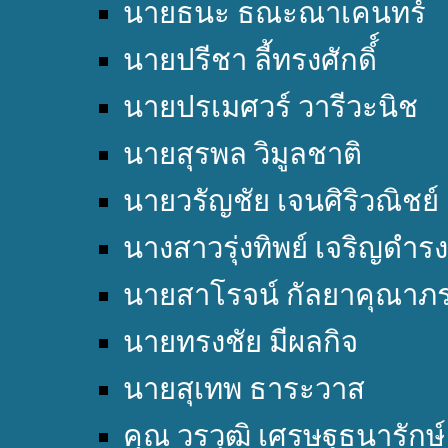
นายธนะ ธณะณาเคนทร์
นายปรีชา ลี้ทรงศักดิ์์
นายปรเมศวร์ วารีวะนิช
นายสุรพล วิมูลชาติ
นายวรัญชัย เจนศิริวณิชย์
นางสาวรุ่งทิพย์ เจริญดำรง
นายสาโรจน์ กัลยาคุณาภ
นายทรงชัย มีผลกิจ
นายสุเทพ ธาระวาส
คุณ วรวุฒิ เศรษฐธนารักษ์