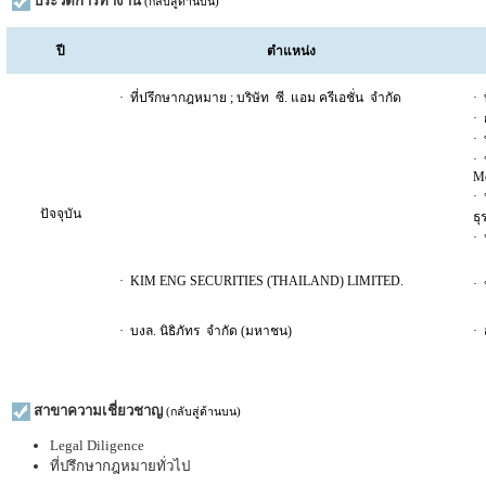
ประวัติการทำงาน
(กลับสู่ด้านบน)
ปี
ตำแหน่ง
· ที่ปรึกษากฎหมาย ; บริษัท ซี. แอม ครีเอชั่น จำกัด
· 
·
· 
· 
Mo
· 
ปัจจุบัน
ธุ
· 
· KIM ENG SECURITIES (THAILAND) LIMITED.
· 
· บงล. นิธิภัทร จำกัด (มหาชน)
· 
สาขาความเชี่ยวชาญ
(กลับสู่ด้านบน)
Legal Diligence
ที่ปรึกษากฎหมายทั่วไป