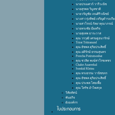
นายปรเมศวร์ วารีวะนิช
นายสุรพล วิมูลชาติ
นายวรัญชัย เจนศิริวณิชย์
นางสาวรุ่งทิพย์ เจริญดำรงเกีย
นายสาโรจน์ กัลยาคุณาภรณ์
นายทรงชัย มีผลกิจ
นายสุเทพ ธาระวาส
คุณ วรวุฒิ เศรษฐธนารักษ์
Trirat Tritiranund
คุณ ธัชพล ดุริยประสิทธิ์
คุณ อดิรักษ์ ธรรมสุนทร
Preecha Potirutsonbat
คุณ ชวลิต พงษ์สาโรชเพชร
Chalor Auareekul
Somkid Kleinu
คุณ ทรงธรรม วานิชขจร
คุณ ธัชพล ดุริยประสิทธิ์
คุณ ประพล ไสยเพี้ย
คุณ โสรัช อำไพสกุล
วิสัยทัศน์
พันธกิจ
ผังองค์กร