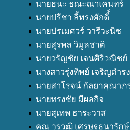
นายธนะ ธณะณาเคนทร์
นายปรีชา ลี้ทรงศักดิ์์
นายปรเมศวร์ วารีวะนิช
นายสุรพล วิมูลชาติ
นายวรัญชัย เจนศิริวณิชย์
นางสาวรุ่งทิพย์ เจริญดำรง
นายสาโรจน์ กัลยาคุณาภ
นายทรงชัย มีผลกิจ
นายสุเทพ ธาระวาส
คุณ วรวุฒิ เศรษฐธนารักษ์