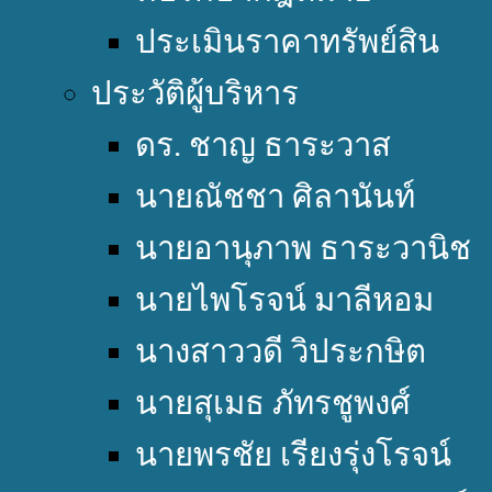
ประเมินราคาทรัพย์สิน
ประวัติผู้บริหาร
ดร. ชาญ ธาระวาส
นายณัชชา ศิลานันท์
นายอานุภาพ ธาระวานิช
นายไพโรจน์ มาลีหอม
นางสาววดี วิประกษิต
นายสุเมธ ภัทรชูพงศ์
นายพรชัย เรียงรุ่งโรจน์