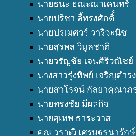
นายธนะ ธณะณาเคนทร์
นายปรีชา ลี้ทรงศักดิ์์
นายปรเมศวร์ วารีวะนิช
นายสุรพล วิมูลชาติ
นายวรัญชัย เจนศิริวณิชย์
นางสาวรุ่งทิพย์ เจริญดำรง
นายสาโรจน์ กัลยาคุณาภ
นายทรงชัย มีผลกิจ
นายสุเทพ ธาระวาส
คุณ วรวุฒิ เศรษฐธนารักษ์