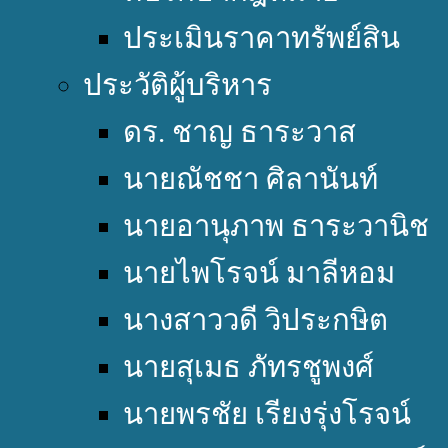
ประเมินราคาทรัพย์สิน
ประวัติผู้บริหาร
ดร. ชาญ ธาระวาส
นายณัชชา ศิลานันท์
นายอานุภาพ ธาระวานิช
นายไพโรจน์ มาลีหอม
นางสาววดี วิประกษิต
นายสุเมธ ภัทรชูพงศ์
นายพรชัย เรียงรุ่งโรจน์