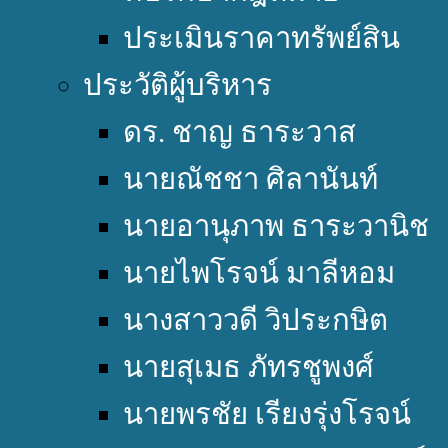
ประเมินราคาทรัพย์สิน
ประวัติผู้บริหาร
ดร. ชาญ ธาระวาส
นายณัชชา ศิลานันท์
นายอานุภาพ ธาระวานิช
นายไพโรจน์ มาลีหอม
นางสาววดี วิประกษิต
นายสุเมธ ภัทรชูพงศ์
นายพรชัย เรียงรุ่งโรจน์