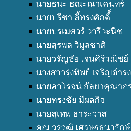
นายธนะ ธณะณาเคนทร์
นายปรีชา ลี้ทรงศักดิ์์
นายปรเมศวร์ วารีวะนิช
นายสุรพล วิมูลชาติ
นายวรัญชัย เจนศิริวณิชย์
นางสาวรุ่งทิพย์ เจริญดำรง
นายสาโรจน์ กัลยาคุณาภ
นายทรงชัย มีผลกิจ
นายสุเทพ ธาระวาส
คุณ วรวุฒิ เศรษฐธนารักษ์