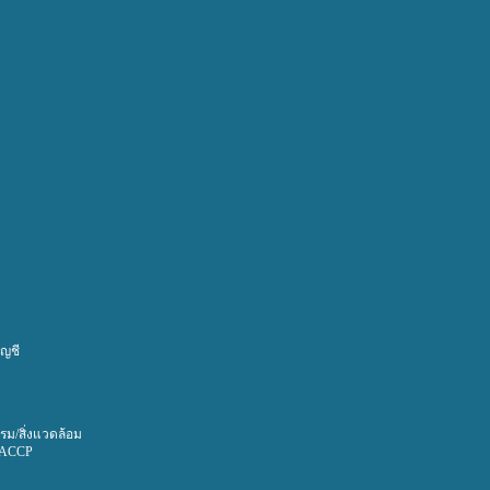
ญชี
ม/สิ่งแวดล้อม
HACCP