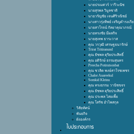
นายปรเมศวร์ วารีวะนิช
นายสุรพล วิมูลชาติ
นายวรัญชัย เจนศิริวณิชย์
นางสาวรุ่งทิพย์ เจริญดำรงเกีย
นายสาโรจน์ กัลยาคุณาภรณ์
นายทรงชัย มีผลกิจ
นายสุเทพ ธาระวาส
คุณ วรวุฒิ เศรษฐธนารักษ์
Trirat Tritiranund
คุณ ธัชพล ดุริยประสิทธิ์
คุณ อดิรักษ์ ธรรมสุนทร
Preecha Potirutsonbat
คุณ ชวลิต พงษ์สาโรชเพชร
Chalor Auareekul
Somkid Kleinu
คุณ ทรงธรรม วานิชขจร
คุณ ธัชพล ดุริยประสิทธิ์
คุณ ประพล ไสยเพี้ย
คุณ โสรัช อำไพสกุล
วิสัยทัศน์
พันธกิจ
ผังองค์กร