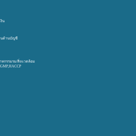
งิน
นด้านบัญชี
าหกรรมรม/สิ่งแวดล้อม
0,GMP,HACCP