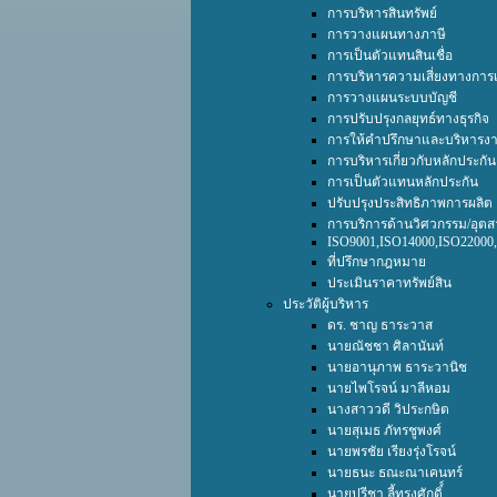
การบริหารสินทรัพย์
การวางแผนทางภาษี
การเป็นตัวแทนสินเชื่อ
การบริหารความเสี่ยงทางการเ
การวางแผนระบบบัญชี
การปรับปรุงกลยุทธ์ทางธุรกิจ
การให้คำปรึกษาและบริหารงา
การบริหารเกี่ยวกับหลักประกัน
การเป็นตัวแทนหลักประกัน
ปรับปรุงประสิทธิภาพการผลิต
การบริการด้านวิศวกรรม/อุตส
ISO9001,ISO14000,ISO2200
ที่ปรึกษากฎหมาย
ประเมินราคาทรัพย์สิน
ประวัติผู้บริหาร
ดร. ชาญ ธาระวาส
นายณัชชา ศิลานันท์
นายอานุภาพ ธาระวานิช
นายไพโรจน์ มาลีหอม
นางสาววดี วิประกษิต
นายสุเมธ ภัทรชูพงศ์
นายพรชัย เรียงรุ่งโรจน์
นายธนะ ธณะณาเคนทร์
นายปรีชา ลี้ทรงศักดิ์์